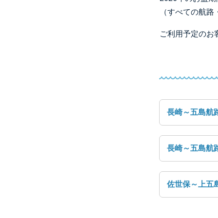
（すべての航路
ご利用予定のお
長崎～五島航
長崎～五島航
佐世保～上五