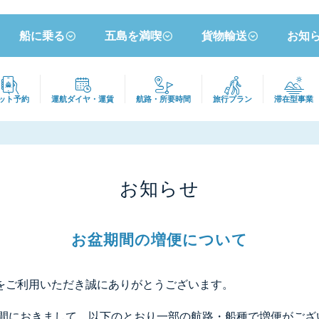
船に乗る
五島を満喫
貨物輸送
お知
ット予約
運航ダイヤ
・運賃
航路・
所要時間
旅行プラン
滞在型事業
お知らせ
お盆期間の増便について
をご利用いただき誠にありがとうございます。
盆期間におきまして、以下のとおり一部の航路・船種で増便がござ