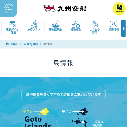
運航ダイヤ
旅行プラン
滞在型事業
貨物輸送
よくある
採用
・運賃
質問
HOME
五島を満喫
島情報
島情報
島や島名をタップすると
詳細をご覧いただけます