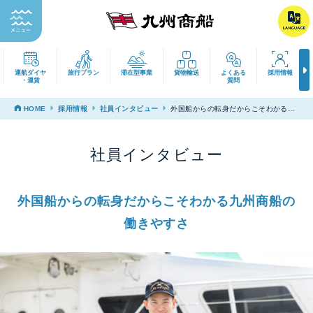
運航ダイヤ
旅行プラン
滞在型事業
貨物輸送
よくある
採用
・運賃
質問
HOME
採用情報
社員インタビュー
外国船からの転身だからこそわかる九
州商船の働きやすさ
社員インタビュー
外国船からの転身だからこそわかる九州商船の
働きやすさ