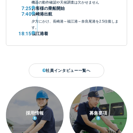
機器の動作確認や天候調査は欠かせません
7:25
お客様の乗船開始
7:40
長崎港出航
夕方にかけ、長崎港～福江港～奈良尾港を2.5往復しま
す。
18:15
福江港着
社員インタビュー一覧へ
採用情報
募集要項