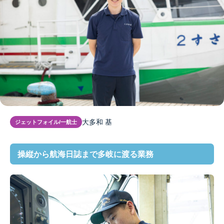
大多和 基
ジェットフォイル/一航士
操縦から航海日誌まで多岐に渡る業務