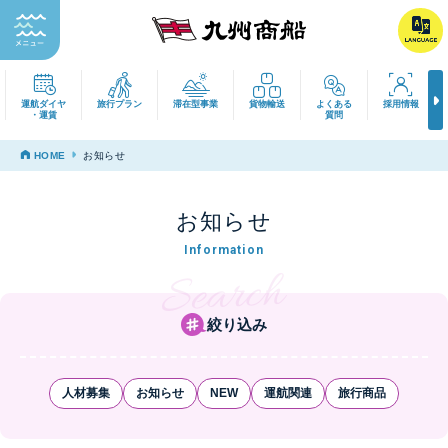
運航ダイヤ
旅行プラン
滞在型事業
貨物輸送
よくある
採用
・運賃
質問
HOME
お知らせ
お知らせ
Information
絞り込み
人材募集
お知らせ
NEW
運航関連
旅行商品