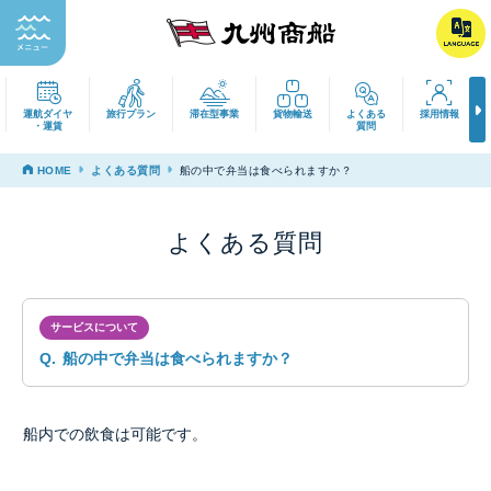
運航ダイヤ
旅行プラン
滞在型事業
貨物輸送
よくある
採用
・運賃
質問
HOME
よくある質問
船の中で弁当は食べられますか？
よくある質問
サービスについて
Q.
船の中で弁当は食べられますか？
船内での飲食は可能です。