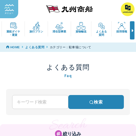
運航ダイヤ
旅行プラン
滞在型事業
貨物輸送
よくある
採用
・運賃
質問
HOME
よくある質問
カテゴリー：駐車場について
よくある質問
Faq
検索
絞り込み